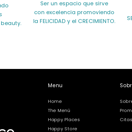
Ser un espacio que sirve
ndo
con excelencia promoviendo
s
S
la FELICIDAD y el CRECIMIENTO.
 beauty.
Menu
Sobr
Home
Sobr
The Menú
Prom
Happy Places
Cita
Happy Store