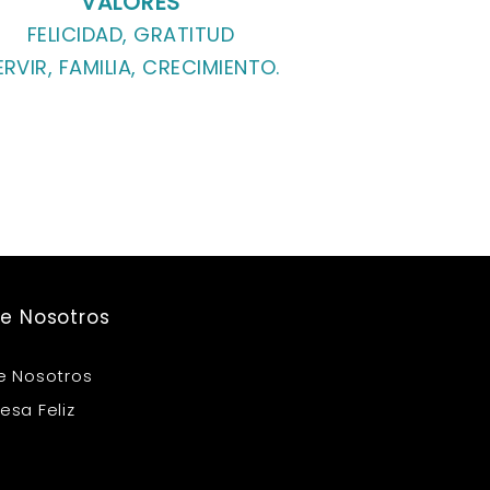
VALORES
FELICIDAD, GRATITUD
ERVIR, FAMILIA, CRECIMIENTO.
e Nosotros
e Nosotros
esa Feliz
s