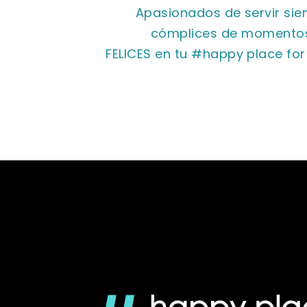
Apasionados de servir sie
cómplices de momento
FELICES en tu #happy place for